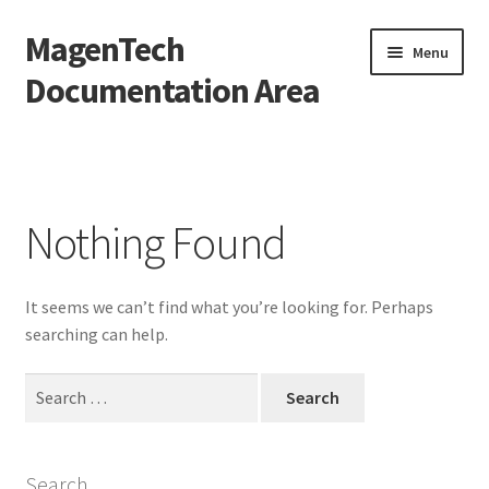
MagenTech
Skip
Skip
Menu
to
to
Documentation Area
navigation
content
Home
Nothing Found
It seems we can’t find what you’re looking for. Perhaps
searching can help.
Search
for:
Search