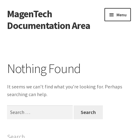
MagenTech
Skip
Skip
Menu
to
to
Documentation Area
navigation
content
Home
Nothing Found
It seems we can’t find what you’re looking for. Perhaps
searching can help.
Search
for:
Search