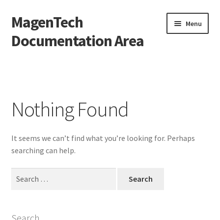
MagenTech
Skip
Skip
Menu
to
to
Documentation Area
navigation
content
Home
Nothing Found
It seems we can’t find what you’re looking for. Perhaps
searching can help.
Search
for:
Search