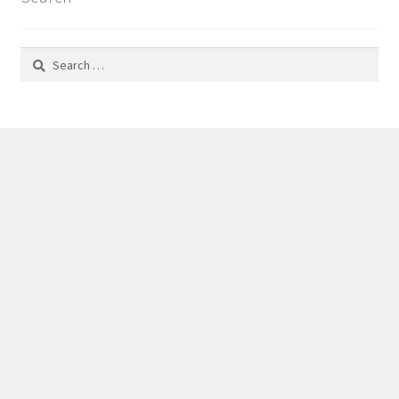
Search
for:
บาคาร่า
แทงบอลออนไลน์
บาคาร่าออนไลน์
แทงบอล
บาคาร่าออนไลน์
แทงบอล
พอตใช้แล้วทิ้ง