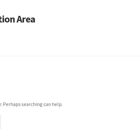
ion Area
r. Perhaps searching can help.