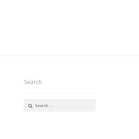
Search
Search
for: