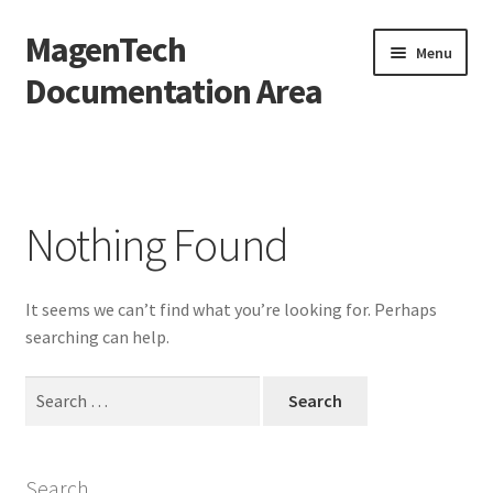
MagenTech
Skip
Skip
Menu
to
to
Documentation Area
navigation
content
Home
Nothing Found
It seems we can’t find what you’re looking for. Perhaps
searching can help.
Search
for:
Search