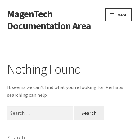
MagenTech
Skip
Skip
Menu
to
to
Documentation Area
navigation
content
Home
Nothing Found
It seems we can’t find what you’re looking for. Perhaps
searching can help.
Search
for:
Search