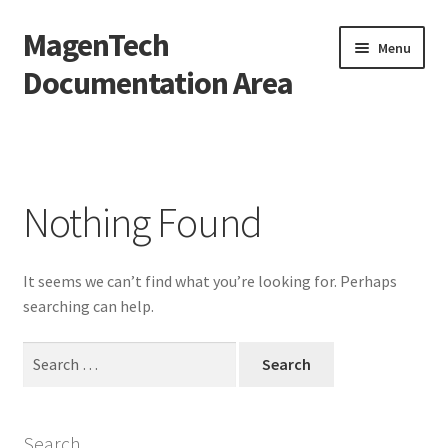
MagenTech
Skip
Skip
Menu
to
to
Documentation Area
navigation
content
Home
Nothing Found
It seems we can’t find what you’re looking for. Perhaps
searching can help.
Search
for:
Search