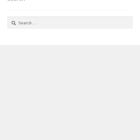
Search
for:
บาคาร่า
แทงบอลออนไลน์
บาคาร่าออนไลน์
แทงบอล
บาคาร่าออนไลน์
แทงบอล
พอตใช้แล้วทิ้ง