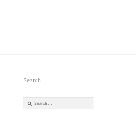
Search
Search
for: