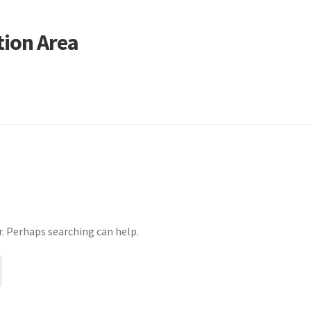
ion Area
r. Perhaps searching can help.