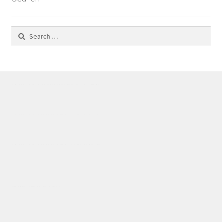
Search
for:
บาคาร่า
แทงบอลออนไลน์
บาคาร่าออนไลน์
แทงบอล
บาคาร่าออนไลน์
แทงบอล
พอตใช้แล้วทิ้ง