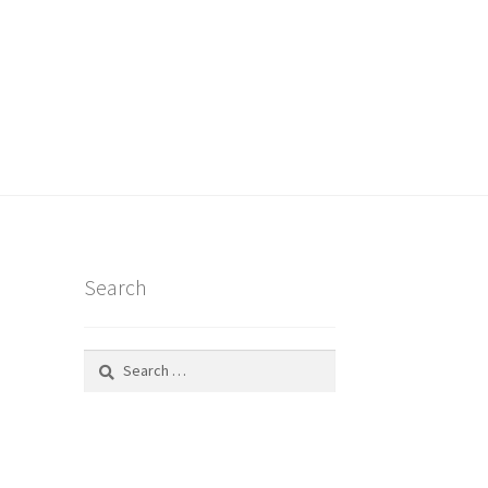
Search
Search
for: