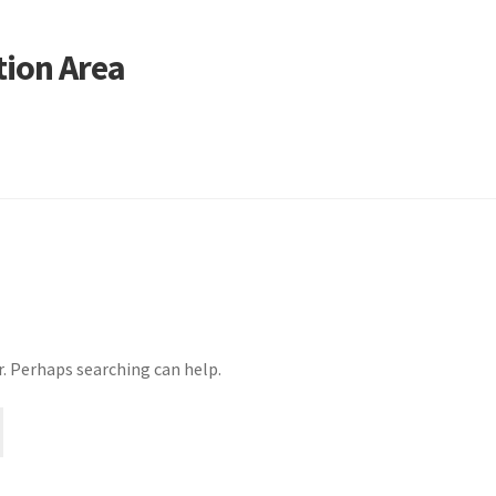
ion Area
r. Perhaps searching can help.