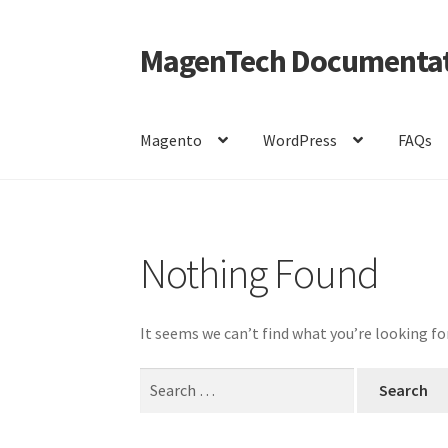
MagenTech Documentat
Skip
Skip
to
to
navigation
content
Magento
WordPress
FAQs
Home
Nothing Found
It seems we can’t find what you’re looking fo
Search
for: