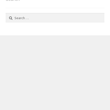
Search
for:
บาคาร่า
แทงบอลออนไลน์
บาคาร่าออนไลน์
แทงบอล
บาคาร่าออนไลน์
แทงบอล
พอตใช้แล้วทิ้ง