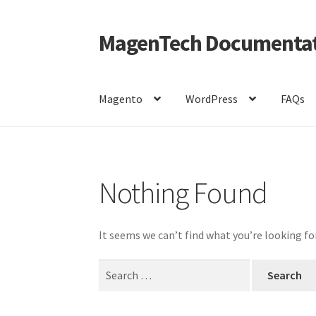
MagenTech Documentat
Skip
Skip
to
to
navigation
content
Magento
WordPress
FAQs
Home
Nothing Found
It seems we can’t find what you’re looking fo
Search
for: