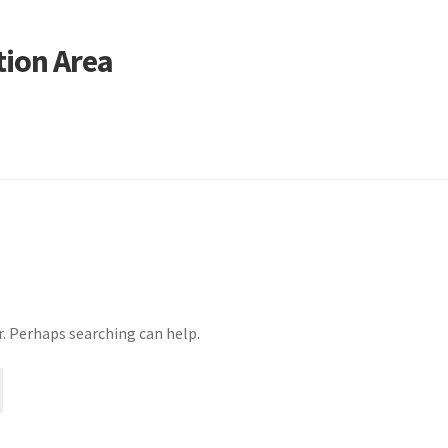
ion Area
r. Perhaps searching can help.