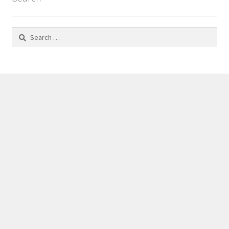
Search
for:
บาคาร่า
แทงบอลออนไลน์
บาคาร่าออนไลน์
แทงบอล
บาคาร่าออนไลน์
แทงบอล
พอตใช้แล้วทิ้ง