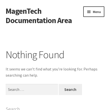
MagenTech
Skip
Skip
Menu
to
to
Documentation Area
navigation
content
Home
Nothing Found
It seems we can’t find what you’re looking for. Perhaps
searching can help.
Search
for:
Search