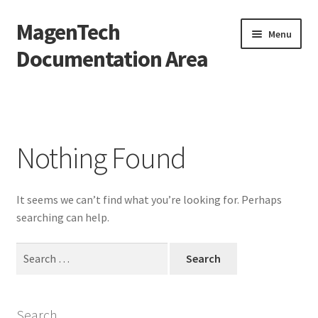
MagenTech
Skip
Skip
Menu
to
to
Documentation Area
navigation
content
Home
Nothing Found
It seems we can’t find what you’re looking for. Perhaps
searching can help.
Search
for:
Search