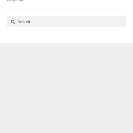
Search
for:
บาคาร่า
แทงบอลออนไลน์
บาคาร่าออนไลน์
แทงบอล
บาคาร่าออนไลน์
แทงบอล
พอตใช้แล้วทิ้ง