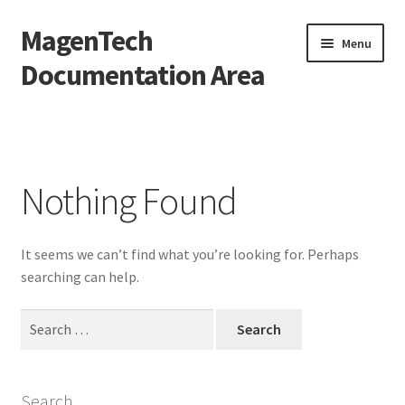
MagenTech
Skip
Skip
Menu
to
to
Documentation Area
navigation
content
Home
Nothing Found
It seems we can’t find what you’re looking for. Perhaps
searching can help.
Search
for:
Search