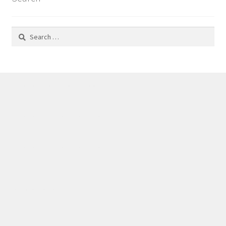
Search
for:
บาคาร่า
แทงบอลออนไลน์
บาคาร่าออนไลน์
แทงบอล
บาคาร่าออนไลน์
แทงบอล
พอตใช้แล้วทิ้ง