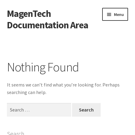
MagenTech
Skip
Skip
Menu
to
to
Documentation Area
navigation
content
Home
Nothing Found
It seems we can’t find what you’re looking for. Perhaps
searching can help.
Search
for:
Search