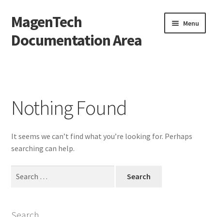
MagenTech
Skip
Skip
Menu
to
to
Documentation Area
navigation
content
Home
Nothing Found
It seems we can’t find what you’re looking for. Perhaps
searching can help.
Search
for:
Search