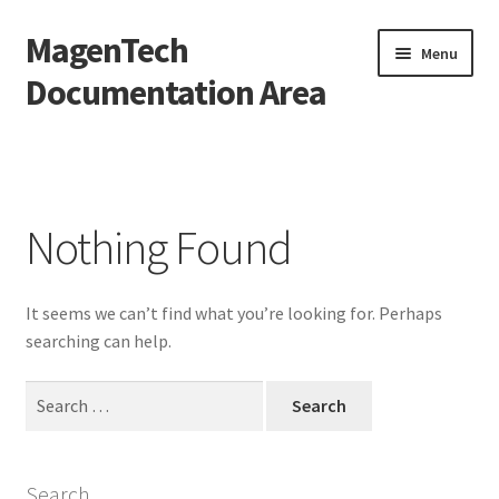
MagenTech
Skip
Skip
Menu
to
to
Documentation Area
navigation
content
Home
Nothing Found
It seems we can’t find what you’re looking for. Perhaps
searching can help.
Search
for:
Search