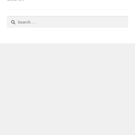
Search
for:
บาคาร่า
แทงบอลออนไลน์
บาคาร่าออนไลน์
แทงบอล
บาคาร่าออนไลน์
แทงบอล
พอตใช้แล้วทิ้ง