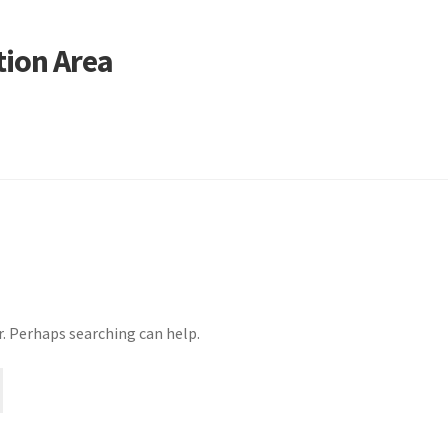
ion Area
r. Perhaps searching can help.