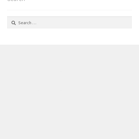
Search
for:
บาคาร่า
แทงบอลออนไลน์
บาคาร่าออนไลน์
แทงบอล
บาคาร่าออนไลน์
แทงบอล
พอตใช้แล้วทิ้ง