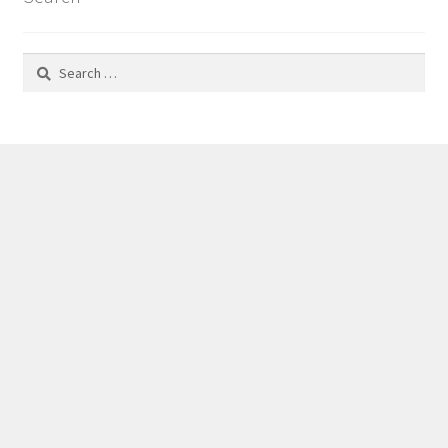
Search
for:
บาคาร่า
แทงบอลออนไลน์
บาคาร่าออนไลน์
แทงบอล
บาคาร่าออนไลน์
แทงบอล
พอตใช้แล้วทิ้ง