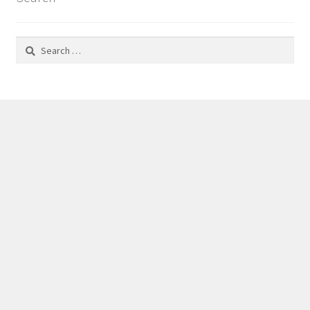
Search
for:
บาคาร่า
แทงบอลออนไลน์
บาคาร่าออนไลน์
แทงบอล
บาคาร่าออนไลน์
แทงบอล
พอตใช้แล้วทิ้ง