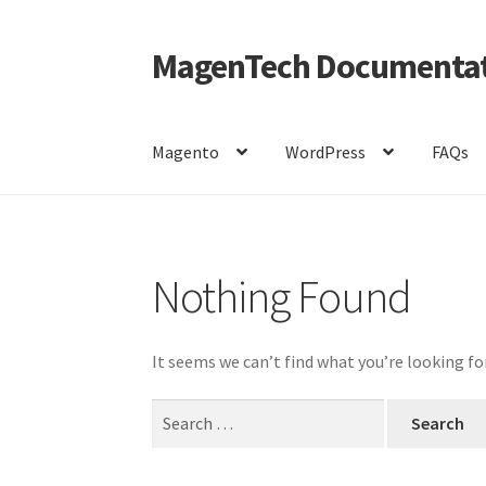
MagenTech Documentat
Skip
Skip
to
to
navigation
content
Magento
WordPress
FAQs
Home
Nothing Found
It seems we can’t find what you’re looking fo
Search
for: