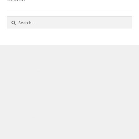
Search
for:
บาคาร่า
แทงบอลออนไลน์
บาคาร่าออนไลน์
แทงบอล
บาคาร่าออนไลน์
แทงบอล
พอตใช้แล้วทิ้ง