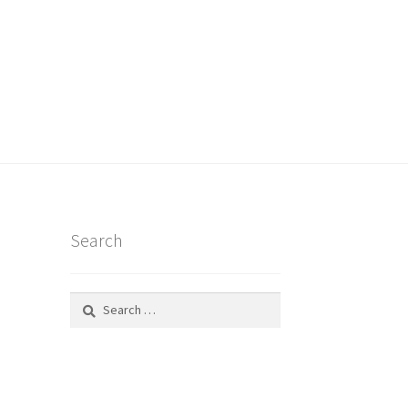
Search
Search
for: