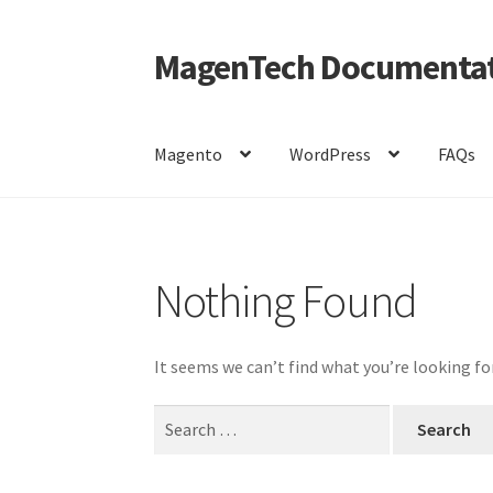
MagenTech Documentat
Skip
Skip
to
to
navigation
content
Magento
WordPress
FAQs
Home
Nothing Found
It seems we can’t find what you’re looking fo
Search
for: