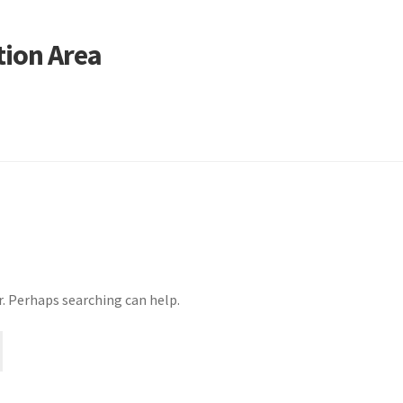
ion Area
r. Perhaps searching can help.